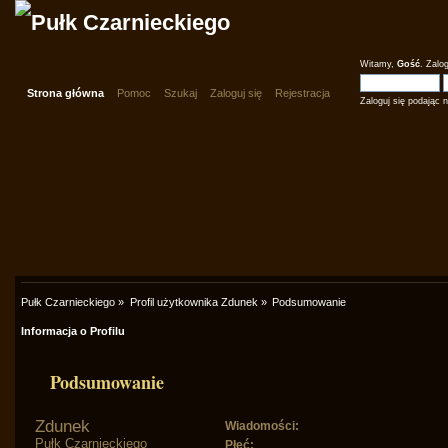
Witamy,
Gość
.
Zalog
Strona główna
Pomoc
Szukaj
Zaloguj się
Rejestracja
Zaloguj się podając 
Pułk Czarnieckiego
»
Profil użytkownika Zdunek
»
Podsumowanie
Informacja o Profilu
Podsumowanie
Zdunek 
Wiadomości:
Pułk Czarnieckiego
Płeć: