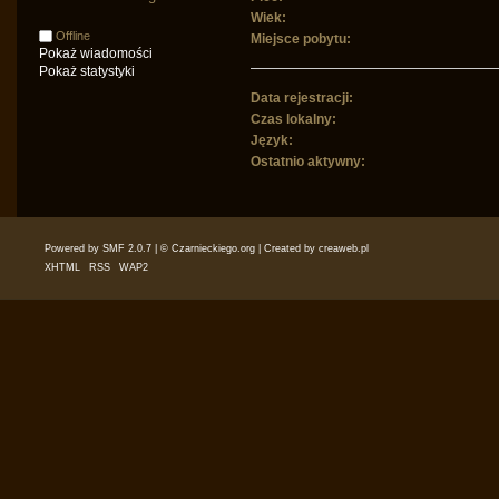
Wiek:
Offline
Miejsce pobytu:
Pokaż wiadomości
Pokaż statystyki
Data rejestracji:
Czas lokalny:
Język:
Ostatnio aktywny:
Powered by SMF 2.0.7
|
© Czarnieckiego.org
| Created by
creaweb.pl
XHTML
RSS
WAP2